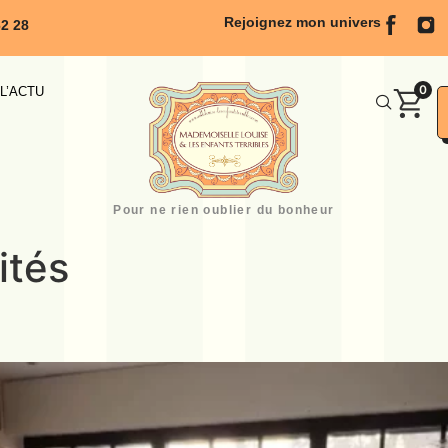
Rejoignez mon univers
62 28
0
L’ACTU
Pour ne rien oublier du bonheur
ités