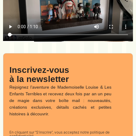
Inscrivez-vous
à la newsletter
Rejoignez l’aventure de Mademoiselle Louise & Les
Enfants Terribles et recevez deux fois par an un peu
de magie dans votre boîte mail : nouveautés,
créations exclusives, détails cachés et petites
histoires à découvrir.
En cliquant sur “S’inscrire”, vous acceptez notre politique de
confidentialité.