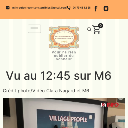
mllelouise.lesenfantsterribles@gmail.com
06 75 68 62 28
0
Pour ne rien
oublier du
bonheur
Vu au 12:45 sur M6
Crédit photo/Vidéo Clara Nagard et M6