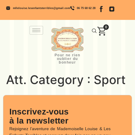
mllelouise.lesenfantsterribles@gmail.com
06 75 68 62 28
0
Pour ne rien
oublier du
bonheur
Att. Category :
Sport
Inscrivez-vous
à la newsletter
Rejoignez l’aventure de Mademoiselle Louise & Les